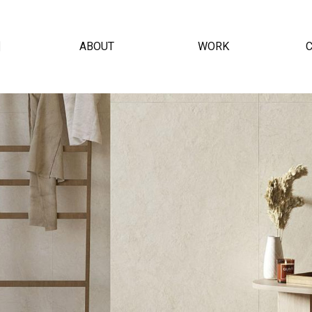
개
ABOUT
WORK