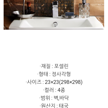
·재질 : 포셀린
·형태 : 정사각형
·사이즈 : 23×23(298×298)
·컬러 : 4종
·
범위 : 벽,바닥
·
원산지 : 태국