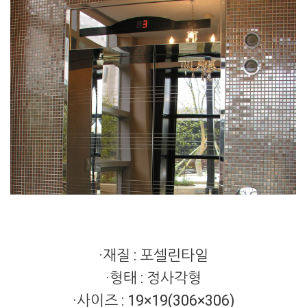
·재질 : 포셀린타일
·형태 : 정사각형
·사이즈 : 19×19(306×306)